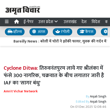
ई-पेपर
उत्तर प्रदेश
उत्तराखंड
देश
विदेश
का
व्हील्स
अंतस
रंगोली
कैंपस
य
Bareilly News : बरेली में चोरों ने झोंकी फायर, युवक की गर्दन में 
Cyclone Ditwa:
तिरुवनंतपुरम लाये गए श्रीलंका में
फंसे 300 नागरिक, चक्रवात के बीच लगातार जारी है
IAF का 'सागर बंधु'
Amrit Vichar Network
By
Anjali Singh
Edited By
Anjali Singh
On
01 Dec 2025 12:08:46