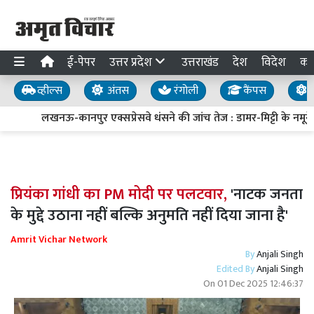
ई-पेपर
उत्तर प्रदेश
उत्तराखंड
देश
विदेश
का
व्हील्स
अंतस
रंगोली
कैंपस
य
लखनऊ-कानपुर एक्सप्रेसवे धंसने की जांच तेज : डामर-मिट्टी के नमूने ल
प्रियंका गांधी का PM मोदी पर पलटवार,
'नाटक जनता
के मुद्दे उठाना नहीं बल्कि अनुमति नहीं दिया जाना है'
Amrit Vichar Network
By
Anjali Singh
Edited By
Anjali Singh
On
01 Dec 2025 12:46:37