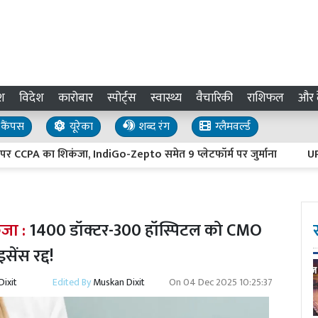
श
विदेश
कारोबार
स्पोर्ट्स
स्वास्थ्य
वैचारिकी
राशिफल
और द
कैंपस
यूरेका
शब्द रंग
ग्लैमवर्ल्ड
 CCPA का शिकंजा, IndiGo-Zepto समेत 9 प्लेटफॉर्म पर जुर्माना
UP Weat
ंजा :
1400 डॉक्टर-300 हॉस्पिटल को CMO
ेंस रद्द!
ixit
Edited By
Muskan Dixit
On
04 Dec 2025 10:25:37