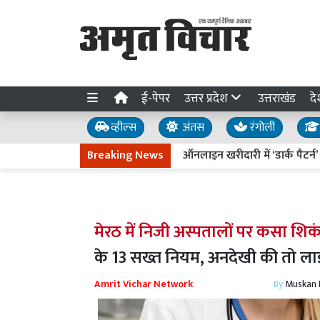
ई-पेपर
उत्तर प्रदेश
उत्तराखंड
दे
व्हील्स
अंतस
रंगोली
Breaking News
ऑनलाइन खरीदारी में ‘डार्क पैटर्न’ पर
मेरठ में निजी अस्पतालों पर कसा शिक
के 13 सख्त नियम, अनदेखी की तो लाइस
Amrit Vichar Network
By
Muskan D