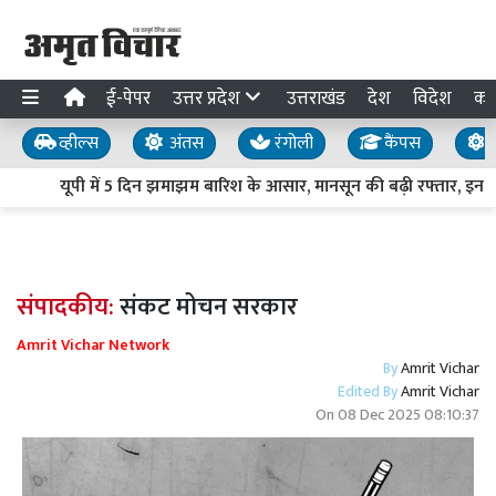
ई-पेपर
उत्तर प्रदेश
उत्तराखंड
देश
विदेश
का
व्हील्स
अंतस
रंगोली
कैंपस
य
यूपी में 5 दिन झमाझम बारिश के आसार, मानसून की बढ़ी रफ्तार, इन जिलो
संपादकीय:
संकट मोचन सरकार
Amrit Vichar Network
By
Amrit Vichar
Edited By
Amrit Vichar
On
08 Dec 2025 08:10:37