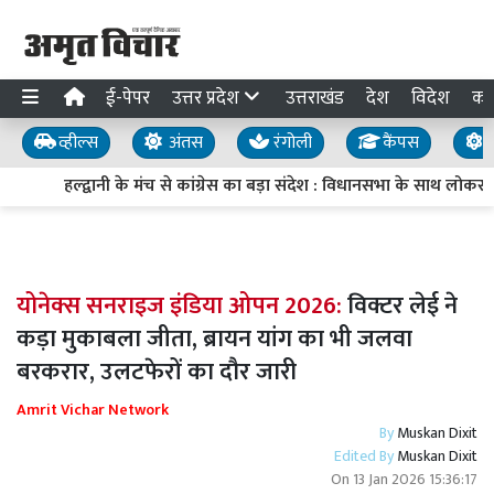
ई-पेपर
उत्तर प्रदेश
उत्तराखंड
देश
विदेश
का
व्हील्स
अंतस
रंगोली
कैंपस
य
हल्द्वानी के मंच से कांग्रेस का बड़ा संदेश : विधानसभा के साथ लोकसभ
योनेक्स सनराइज इंडिया ओपन 2026:
विक्टर लेई ने
कड़ा मुकाबला जीता, ब्रायन यांग का भी जलवा
बरकरार, उलटफेरों का दौर जारी
Amrit Vichar Network
By
Muskan Dixit
Edited By
Muskan Dixit
On
13 Jan 2026 15:36:17