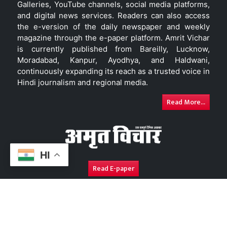
Galleries, YouTube channels, social media platforms,
and digital news services. Readers can also access
the e-version of the daily newspaper and weekly
magazine through the e-paper platform. Amrit Vichar
is currently published from Bareilly, Lucknow,
Moradabad, Kanpur, Ayodhya, and Haldwani,
continuously expanding its reach as a trusted voice in
Hindi journalism and regional media.
Read More...
HI
Read E-paper
About Us
Contact Us
Complaint Redressal
Disc
Copyright © 2026. All Rights Reserved By
Amrit Vichar.