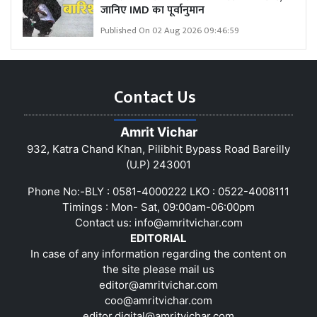
जानिए IMD का पूर्वानुमान
Published On 02 Aug 2026 09:46:59
Contact Us
Amrit Vichar
932, Katra Chand Khan, Pilibhit Bypass Road Bareilly
(U.P) 243001
Phone No:-BLY : 0581-4000222 LKO : 0522-4008111
Timings : Mon- Sat, 09:00am-06:00pm
Contact us:
info@amritvichar.com
EDITORIAL
In case of any information regarding the content on
the site please mail us
editor@amritvichar.com
coo@amritvichar.com
editor.digital@amritvichar.com