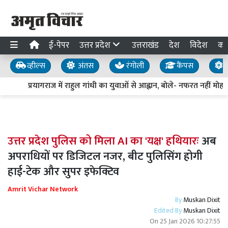
ई-पेपर
उत्तर प्रदेश
उत्तराखंड
देश
विदेश
का
व्हील्स
अंतस
रंगोली
कैंपस
य
प्रयागराज में राहुल गांधी का युवाओं से आह्वान, बोले- नफरत नहीं मोहब्ब
उत्तर प्रदेश पुलिस को मिला AI का 'यक्ष' हथियारः
अब
अपराधियों पर डिजिटल नजर, बीट पुलिसिंग होगी
हाई-टेक और सुपर इफेक्टिव
Amrit Vichar Network
By
Muskan Dixit
Edited By
Muskan Dixit
On
25 Jan 2026 10:27:55