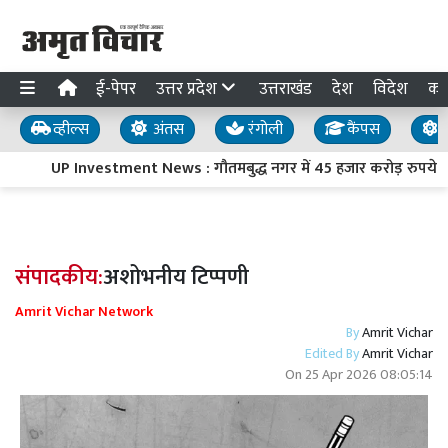
ई-पेपर
उत्तर प्रदेश
उत्तराखंड
देश
विदेश
का
व्हील्स
अंतस
रंगोली
कैंपस
य
UP Investment News : गौतमबुद्ध नगर में 45 हजार करोड़ रुपये का 
संपादकीय:
अशोभनीय टिप्पणी
Amrit Vichar Network
By
Amrit Vichar
Edited By
Amrit Vichar
On
25 Apr 2026 08:05:14