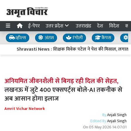
ई-पेपर
उत्तर प्रदेश
उत्तराखंड
देश
विदेश
का
व्हील्स
अंतस
रंगोली
कैंपस
य
Shravasti News : शिक्षक विवेक पटेल ने पेश की मिसाल, लगातार आठवे
अनियमित जीवनशैली से बिगड़ रही दिल की सेहत,
लखनऊ में जुटे 400 एक्सपर्ट्स बोले-AI तकनीक से
अब आसान होगा इलाज
Amrit Vichar Network
By
Anjali Singh
Edited By
Anjali Singh
On
05 May 2026 14:07:01