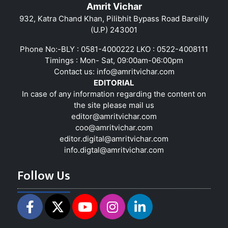
Amrit Vichar
932, Katra Chand Khan, Pilibhit Bypass Road Bareilly
(U.P) 243001
Phone No:-BLY : 0581-4000222 LKO : 0522-4008111
Timings : Mon- Sat, 09:00am-06:00pm
Contact us:
info@amritvichar.com
EDITORIAL
In case of any information regarding the content on
the site please mail us
editor@amritvichar.com
coo@amritvichar.com
editor.digital@amritvichar.com
info.digtal@amritvichar.com
Follow Us