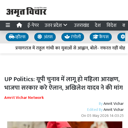
ई-पेपर
उत्तर प्रदेश
उत्तराखंड
देश
विदेश
का
व्हील्स
अंतस
रंगोली
कैंपस
य
प्रयागराज में राहुल गांधी का युवाओं से आह्वान, बोले- नफरत नहीं मोहब्ब
UP Politics: यूपी चुनाव में लागू हो महिला आरक्षण,
भाजपा सरकार करे ऐलान, अखिलेश यादव ने की मांग
Amrit Vichar Network
By
Amrit Vichar
Edited By
Amrit Vichar
On
05 May 2026 14:03:25