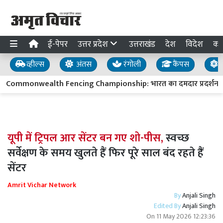
ई-पेपर
उत्तर प्रदेश
उत्तराखंड
देश
विदेश
का
व्हील्स
अंतस
रंगोली
कैंपस
य
Commonwealth Fencing Championship: भारत का दमदार प्रदर्शन, अंडर
यूपी में ट्रिपल आर सेंटर बन गए शो-पीस,
स्वच्छ
सर्वेक्षण के समय खुलते हैं फिर पूरे साल बंद रहते हैं
सेंटर
Amrit Vichar Network
By
Anjali Singh
Edited By
Anjali Singh
On
11 May 2026 12:23:36