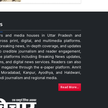
s
ers and media houses in Uttar Pradesh and
ss print, digital, and multimedia platforms.
t breaking news, in-depth coverage, and updates
to credible journalism and reader engagement,
le platforms including Breaking News updates,
ms, and digital news services. Readers can also
 magazine through the e-paper platform. Amrit
w, Moradabad, Kanpur, Ayodhya, and Haldwani,
ndi journalism and regional media.
Read More...