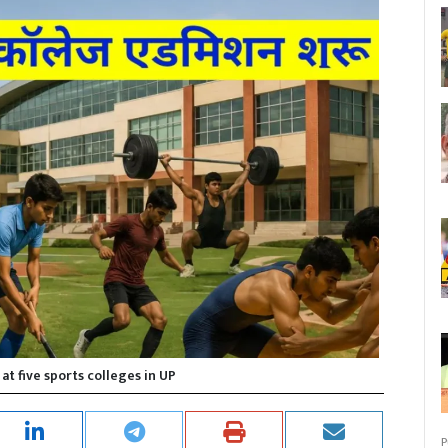
t five sports colleges in UP
P