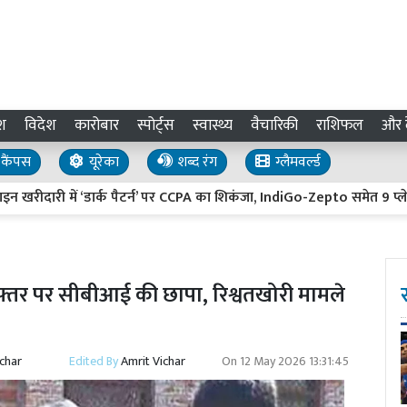
श
विदेश
कारोबार
स्पोर्ट्स
स्वास्थ्य
वैचारिकी
राशिफल
और द
कैंपस
यूरेका
शब्द रंग
ग्लैमवर्ल्ड
ी में ‘डार्क पैटर्न’ पर CCPA का शिकंजा, IndiGo-Zepto समेत 9 प्लेटफॉर्म पर
दफ्तर पर सीबीआई की छापा, रिश्वतखोरी मामले
ichar
Edited By
Amrit Vichar
On
12 May 2026 13:31:45