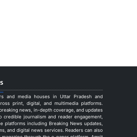
s
ers and media houses in Uttar Pradesh and
ss print, digital, and multimedia platforms.
t breaking news, in-depth coverage, and updates
to credible journalism and reader engagement,
le platforms including Breaking News updates,
ms, and digital news services. Readers can also
 magazine through the e-paper platform. Amrit