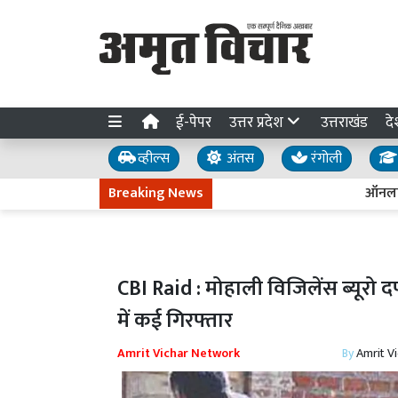
ई-पेपर
उत्तर प्रदेश
उत्तराखंड
दे
व्हील्स
अंतस
रंगोली
Breaking News
ऑनलाइन खरीदार
CBI Raid : मोहाली विजिलेंस ब्यूरो 
में कई गिरफ्तार
Amrit Vichar Network
By
Amrit V