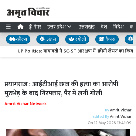
ई-पेपर
उत्तर प्रदेश
उत्तराखंड
देश
विदेश
का
व्हील्स
अंतस
रंगोली
कैंपस
य
UP Politics: मायावती ने SC-ST आरक्षण में ‘क्रीमी लेयर’ का कि
प्रयागराज : आईटीआई छात्र की हत्या का आरोपी
मुठभेड़ के बाद गिरफ्तार, पैर में लगी गोली
Amrit Vichar Network
By
Amrit Vichar
Edited By
Amrit Vichar
On
12 May 2026 13:41:09