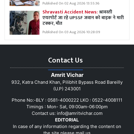
Published On 02 Aug 2026 13:55:36
Shravasti Accident News:
श्रावस्ती
एयरपोर्ट जा रहे UPSSF जवान को बाइक ने मारी
टक्कर, मौत
Published On 03 Aug 2026 10:28:09
Contact Us
Amrit Vichar
932, Katra Chand Khan, Pilibhit Bypass Road Bareilly
(U.P) 243001
Phone No:-BLY : 0581-4000222 LKO : 0522-4008111
Timings : Mon- Sat, 09:00am-06:00pm
Contact us:
info@amritvichar.com
EDITORIAL
In case of any information regarding the content on
the site please mail us