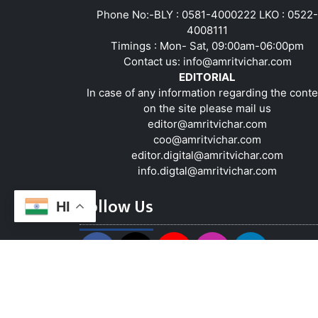
Phone No:-BLY : 0581-4000222 LKO : 0522-
4008111
Timings : Mon- Sat, 09:00am-06:00pm
Contact us:
info@amritvichar.com
EDITORIAL
In case of any information regarding the conte
on the site please mail us
editor@amritvichar.com
coo@amritvichar.com
editor.digital@amritvichar.com
info.digtal@amritvichar.com
Follow Us
HI
About Us
Contact Us
Complaint Red