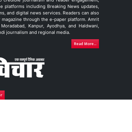
le platforms including Breaking News updates,
ms, and digital news services. Readers can also
 magazine through the e-paper platform. Amrit
w, Moradabad, Kanpur, Ayodhya, and Haldwani,
ndi journalism and regional media.
Read More...
er
y
Advertise With Us
DNPA Code of Ethics