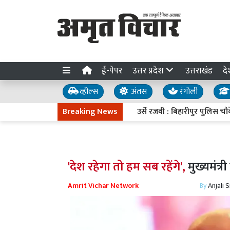
ई-पेपर
उत्तर प्रदेश
उत्तराखंड
दे
व्हील्स
अंतस
रंगोली
Breaking News
उर्से रजवी : बिहारीपुर पुलिस चौके पहु
'देश रहेगा तो हम सब रहेंगे',
मुख्यमंत्
Amrit Vichar Network
By
Anjali 