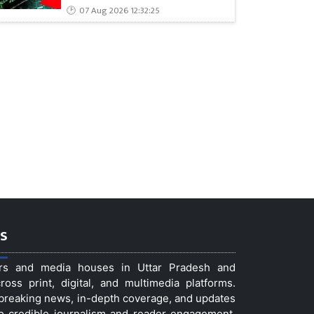
07 Aug 2026 12:32:25
s
ers and media houses in Uttar Pradesh and
ss print, digital, and multimedia platforms.
t breaking news, in-depth coverage, and updates
to credible journalism and reader engagement,