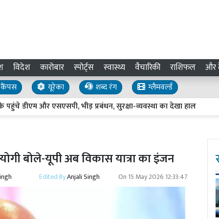
श
विदेश
कारोबार
स्पोर्ट्स
स्वास्थ्य
वैचारिकी
राशिफल
और द
कैंपस
यूरेका
शब्द रंग
ग्लैमवर्ल्ड
ंचे डीएम और एसएसपी, भीड़ प्रबंधन, सुरक्षा-व्यवस्था का देखा हाल
Sitapu
री योगी बोले-यूपी अब विकास यात्रा का इंजन
Singh
Edited By
Anjali Singh
On
15 May 2026 12:33:47