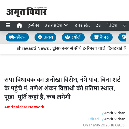
ई-पेपर
उत्तर प्रदेश
उत्तराखंड
देश
विदेश
का
व्हील्स
अंतस
रंगोली
कैंपस
य
Shravasti News : ट्रांसफार्मर से सीधे ई-रिक्शा चार्ज, दिनदहाड़े बिज
सपा विधायक का अनोखा विरोध, नंगे पांव, बिना शर्ट
के पहुंचे पं. गणेश शंकर विद्यार्थी की प्रतिमा स्थाल,
पूछा- मूर्ति कहां है, कब लगेगी
Amrit Vichar Network
By
Amrit Vichar
Edited By
Amrit Vichar
On
17 May 2026 18:09:35