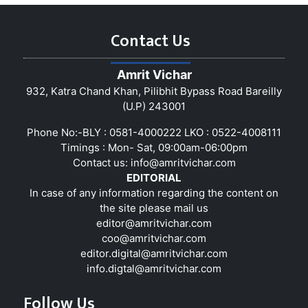
Contact Us
Amrit Vichar
932, Katra Chand Khan, Pilibhit Bypass Road Bareilly
(U.P) 243001
Phone No:-BLY : 0581-4000222 LKO : 0522-4008111
Timings : Mon- Sat, 09:00am-06:00pm
Contact us:
info@amritvichar.com
EDITORIAL
In case of any information regarding the content on
the site please mail us
editor@amritvichar.com
coo@amritvichar.com
editor.digital@amritvichar.com
info.digtal@amritvichar.com
Follow Us