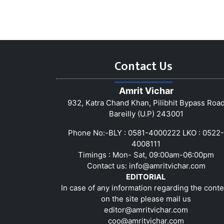
Contact Us
Amrit Vichar
932, Katra Chand Khan, Pilibhit Bypass Roa
Bareilly (U.P) 243001
Phone No:-BLY : 0581-4000222 LKO : 0522-
4008111
Timings : Mon- Sat, 09:00am-06:00pm
Contact us:
info@amritvichar.com
EDITORIAL
In case of any information regarding the conte
on the site please mail us
editor@amritvichar.com
coo@amritvichar.com