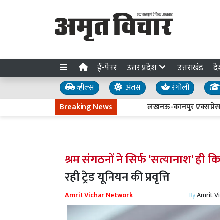
ई-पेपर
उत्तर प्रदेश
उत्तराखंड
दे
व्हील्स
अंतस
रंगोली
Breaking News
लखनऊ-कानपुर एक्सप्रेसवे धंसने क
श्रम संगठनों ने सिर्फ 'सत्यानाश' ही कि
रही ट्रेड यूनियन की प्रवृत्ति
Amrit Vichar Network
By
Amrit V