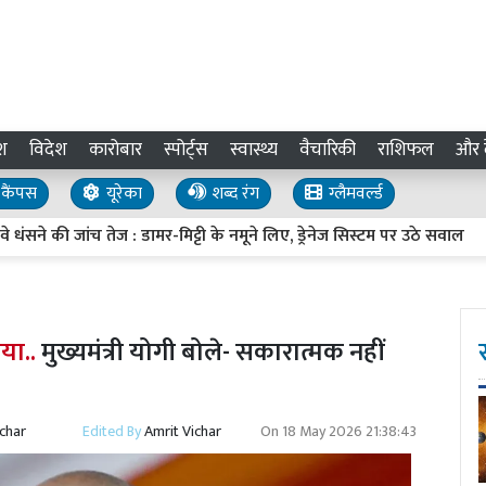
श
विदेश
कारोबार
स्पोर्ट्स
स्वास्थ्य
वैचारिकी
राशिफल
और द
कैंपस
यूरेका
शब्द रंग
ग्लैमवर्ल्ड
ी जांच तेज : डामर-मिट्टी के नमूने लिए, ड्रेनेज सिस्टम पर उठे सवाल
UP
या..
मुख्यमंत्री योगी बोले- सकारात्मक नहीं
ichar
Edited By
Amrit Vichar
On
18 May 2026 21:38:43