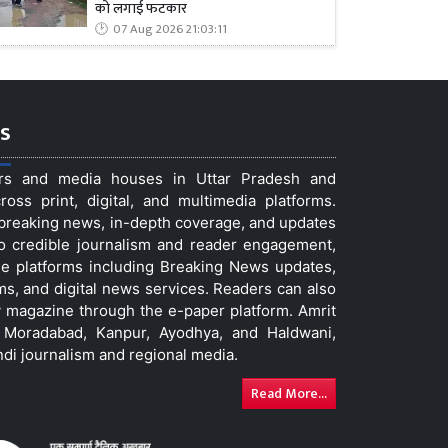
को लगाई फटकार
07 Aug 2026 21:03:11
s
ers and media houses in Uttar Pradesh and
ss print, digital, and multimedia platforms.
t breaking news, in-depth coverage, and updates
to credible journalism and reader engagement,
le platforms including Breaking News updates,
ms, and digital news services. Readers can also
 magazine through the e-paper platform. Amrit
w, Moradabad, Kanpur, Ayodhya, and Haldwani,
ndi journalism and regional media.
Read More...