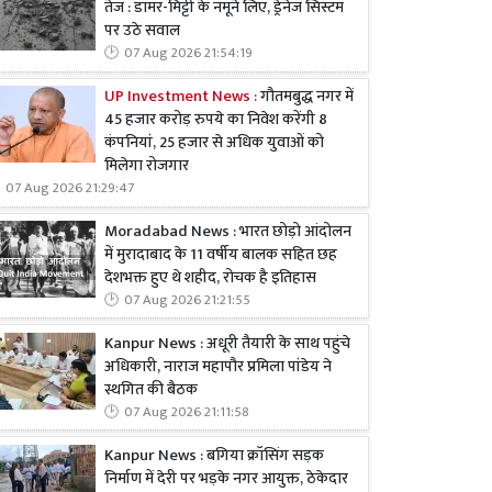
तेज : डामर-मिट्टी के नमूने लिए, ड्रेनेज सिस्टम
पर उठे सवाल
07 Aug 2026 21:54:19
UP Investment News :
गौतमबुद्ध नगर में
45 हजार करोड़ रुपये का निवेश करेंगी 8
कंपनियां, 25 हजार से अधिक युवाओं को
मिलेगा रोजगार
07 Aug 2026 21:29:47
Moradabad News : भारत छोड़ो आंदोलन
में मुरादाबाद के 11 वर्षीय बालक सहित छह
देशभक्त हुए थे शहीद, रोचक है इतिहास
07 Aug 2026 21:21:55
Kanpur News : अधूरी तैयारी के साथ पहुंचे
अधिकारी, नाराज महापौर प्रमिला पांडेय ने
स्थगित की बैठक
07 Aug 2026 21:11:58
Kanpur News : बगिया क्रॉसिंग सड़क
निर्माण में देरी पर भड़के नगर आयुक्त, ठेकेदार