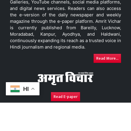
Galleries, YouTube channels, social media platforms,
and digital news services. Readers can also access
the e-version of the daily newspaper and weekly
magazine through the e-paper platform. Amrit Vichar
is currently published from Bareilly, Lucknow,
Moradabad, Kanpur, Ayodhya, and Haldwani,
continuously expanding its reach as a trusted voice in
Hindi journalism and regional media.
Read More...
HI
Read E-paper
About Us
Contact Us
Complaint Redressal
Disc
Copyright © 2026. All Rights Reserved By
Amrit Vichar.