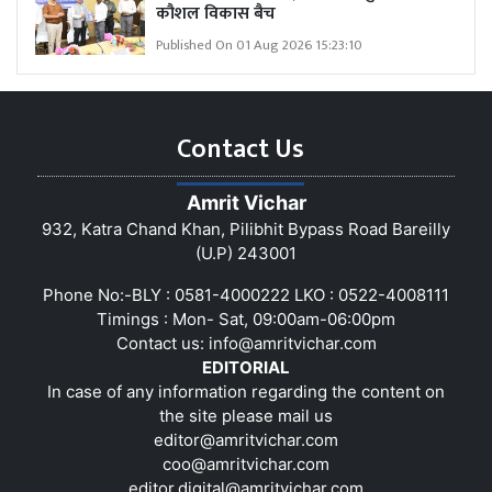
कौशल विकास बैच
Published On 01 Aug 2026 15:23:10
Contact Us
Amrit Vichar
932, Katra Chand Khan, Pilibhit Bypass Road Bareilly
(U.P) 243001
Phone No:-BLY : 0581-4000222 LKO : 0522-4008111
Timings : Mon- Sat, 09:00am-06:00pm
Contact us:
info@amritvichar.com
EDITORIAL
In case of any information regarding the content on
the site please mail us
editor@amritvichar.com
coo@amritvichar.com
editor.digital@amritvichar.com