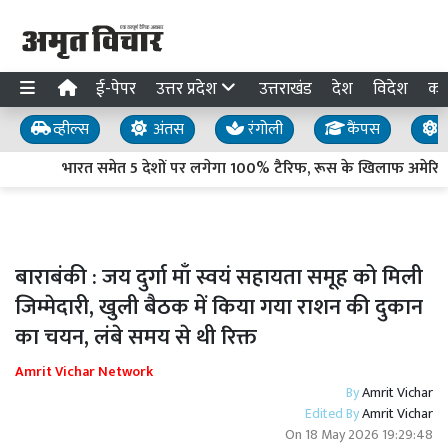
ई-पेपर
उत्तर प्रदेश
उत्तराखंड
देश
विदेश
का
व्हील्स
अंतस
रंगोली
कैंपस
य
भारत समेत 5 देशों पर लगेगा 100% टैरिफ, रूस के खिलाफ अमेरिकी 
बाराबंकी : जय दुर्गा माँ स्वयं सहायता समूह को मिली
जिम्मेदारी, खुली बैठक में किया गया राशन की दुकान
का चयन, लंबे समय से थी रिक्त
Amrit Vichar Network
By
Amrit Vichar
Edited By
Amrit Vichar
On
18 May 2026 19:29:48