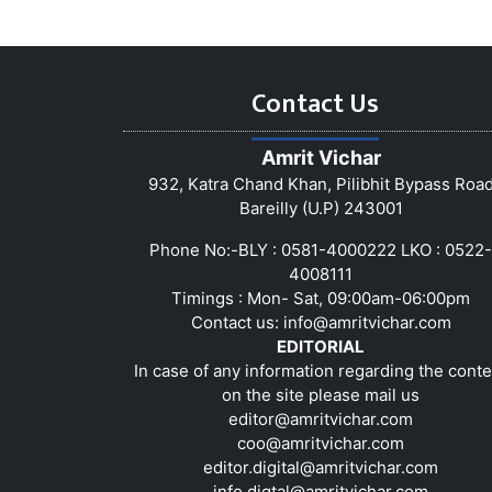
Contact Us
Amrit Vichar
932, Katra Chand Khan, Pilibhit Bypass Roa
Bareilly (U.P) 243001
Phone No:-BLY : 0581-4000222 LKO : 0522-
4008111
Timings : Mon- Sat, 09:00am-06:00pm
Contact us:
info@amritvichar.com
EDITORIAL
In case of any information regarding the conte
on the site please mail us
editor@amritvichar.com
coo@amritvichar.com
editor.digital@amritvichar.com
info.digtal@amritvichar.com