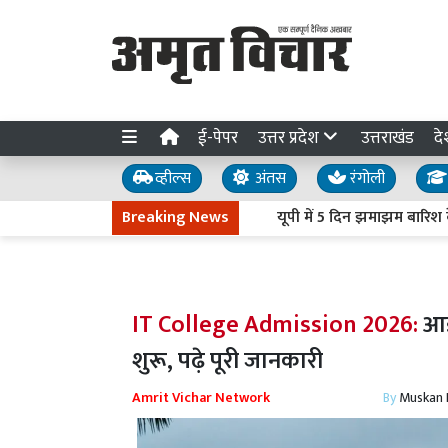
ई-पेपर
उत्तर प्रदेश
उत्तराखंड
दे
व्हील्स
अंतस
रंगोली
Breaking News
यूपी में 5 दिन झमाझम बारिश के आसार
IT College Admission 2026:
आई
शुरू, पढ़े पूरी जानकारी
Amrit Vichar Network
By
Muskan D