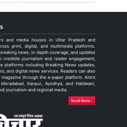
s
ers and media houses in Uttar Pradesh and
ss print, digital, and multimedia platforms.
t breaking news, in-depth coverage, and updates
to credible journalism and reader engagement,
le platforms including Breaking News updates,
ms, and digital news services. Readers can also
 magazine through the e-paper platform. Amrit
w, Moradabad, Kanpur, Ayodhya, and Haldwani,
ndi journalism and regional media.
Read More...