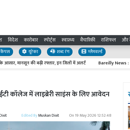
श
विदेश
कारोबार
स्पोर्ट्स
स्वास्थ्य
वैचारिकी
राशिफल
और द
कैंपस
यूरेका
शब्द रंग
ग्लैमवर्ल्ड
, मानसून की बढ़ी रफ्तार, इन जिलों में अलर्ट
Bareilly News : प्रवासी 
टी कॉलेज में लाइब्रेरी साइंस के लिए आवेदन
ixit
Edited By
Muskan Dixit
On
19 May 2026 12:52:48