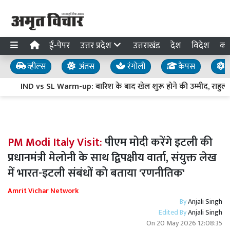
ई-पेपर
उत्तर प्रदेश
उत्तराखंड
देश
विदेश
का
व्हील्स
अंतस
रंगोली
कैंपस
य
IND vs SL Warm-up: बारिश के बाद खेल शुरू होने की उम्मीद, राहुल-पडि
PM Modi Italy Visit:
पीएम मोदी करेंगे इटली की
प्रधानमंत्री मेलोनी के साथ द्विपक्षीय वार्ता, संयुक्त लेख
में भारत-इटली संबंधों को बताया 'रणनीतिक'
Amrit Vichar Network
By
Anjali Singh
Edited By
Anjali Singh
On
20 May 2026 12:08:35