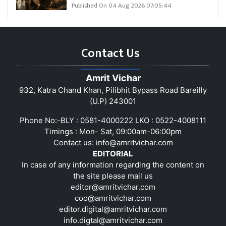
Published On 04 Aug 2026 07:05:44
Contact Us
Amrit Vichar
932, Katra Chand Khan, Pilibhit Bypass Road Bareilly
(U.P) 243001
Phone No:-BLY : 0581-4000222 LKO : 0522-4008111
Timings : Mon- Sat, 09:00am-06:00pm
Contact us:
info@amritvichar.com
EDITORIAL
In case of any information regarding the content on
the site please mail us
editor@amritvichar.com
coo@amritvichar.com
editor.digital@amritvichar.com
info.digtal@amritvichar.com