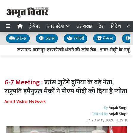
ई-पेपर
उत्तर प्रदेश
उत्तराखंड
देश
विदेश
का
व्हील्स
अंतस
रंगोली
कैंपस
य
लखनऊ-कानपुर एक्सप्रेसवे धंसने की जांच तेज : डामर-मिट्टी के नमूने ल
G-7 Meeting :
फ्रांस जुटेंगे दुनिया के बड़े नेता,
राष्ट्रपति इमैनुएल मैक्रों ने पीएम मोदी को दिया है न्योता
Amrit Vichar Network
By
Anjali Singh
Edited By
Anjali Singh
On
20 May 2026 11:29:10