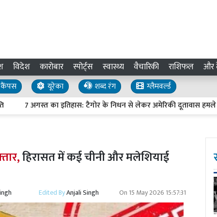
श
विदेश
कारोबार
स्पोर्ट्स
स्वास्थ्य
वैचारिकी
राशिफल
और द
कैंपस
यूरेका
शब्द रंग
ग्लैमवर्ल्ड
7 अगस्त का इतिहास: टैगोर के निधन से लेकर अमेरिकी दूतावास हमले तक, जा
फ्तार,
हिरासत में कई चीनी और मलेशियाई
Singh
Edited By
Anjali Singh
On
15 May 2026 15:57:31