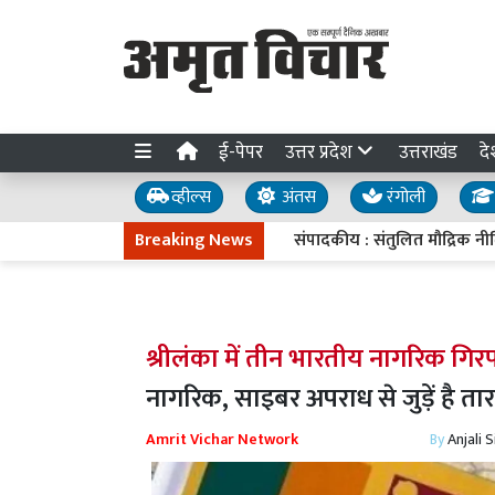
ई-पेपर
उत्तर प्रदेश
उत्तराखंड
दे
व्हील्स
अंतस
रंगोली
Breaking News
संपादकीय : संतुलित मौद्रिक नीति
श्रीलंका में तीन भारतीय नागरिक गिर
नागरिक, साइबर अपराध से जुड़ें है तार
Amrit Vichar Network
By
Anjali 