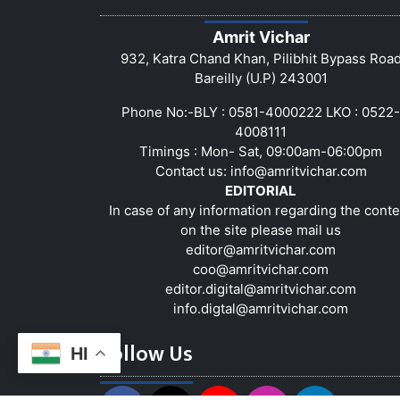
Amrit Vichar
932, Katra Chand Khan, Pilibhit Bypass Roa
Bareilly (U.P) 243001
Phone No:-BLY : 0581-4000222 LKO : 0522-
4008111
Timings : Mon- Sat, 09:00am-06:00pm
Contact us:
info@amritvichar.com
EDITORIAL
In case of any information regarding the conte
on the site please mail us
editor@amritvichar.com
coo@amritvichar.com
editor.digital@amritvichar.com
info.digtal@amritvichar.com
Follow Us
HI