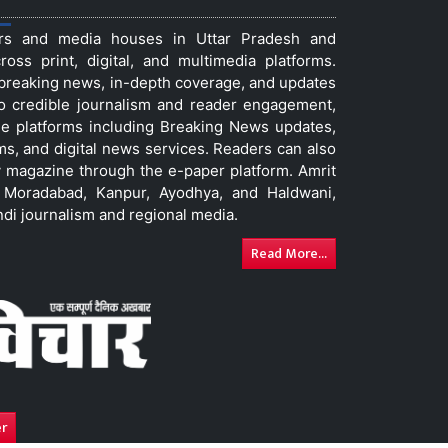
ers and media houses in Uttar Pradesh and
ss print, digital, and multimedia platforms.
t breaking news, in-depth coverage, and updates
to credible journalism and reader engagement,
le platforms including Breaking News updates,
ms, and digital news services. Readers can also
 magazine through the e-paper platform. Amrit
w, Moradabad, Kanpur, Ayodhya, and Haldwani,
ndi journalism and regional media.
Read More...
er