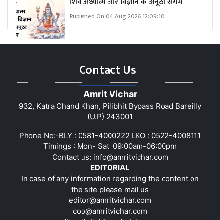
शिव अध्यात्म और विज्ञान के अनूठा संगम
Published On 04 Aug 2026 12:09:10
Contact Us
Amrit Vichar
932, Katra Chand Khan, Pilibhit Bypass Road Bareilly
(U.P) 243001
Phone No:-BLY : 0581-4000222 LKO : 0522-4008111
Timings : Mon- Sat, 09:00am-06:00pm
Contact us:
info@amritvichar.com
EDITORIAL
In case of any information regarding the content on
the site please mail us
editor@amritvichar.com
coo@amritvichar.com