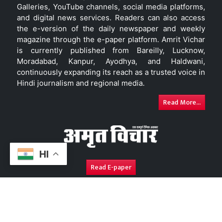
Galleries, YouTube channels, social media platforms,
and digital news services. Readers can also access
the e-version of the daily newspaper and weekly
magazine through the e-paper platform. Amrit Vichar
is currently published from Bareilly, Lucknow,
Moradabad, Kanpur, Ayodhya, and Haldwani,
continuously expanding its reach as a trusted voice in
Hindi journalism and regional media.
Read More...
HI
Read E-paper
About Us
Contact Us
Complaint Redressal
Disc
Copyright © 2026. All Rights Reserved By
Amrit Vichar.