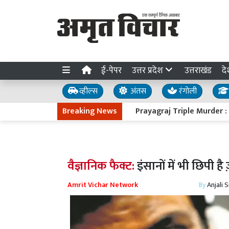
ई-पेपर
उत्तर प्रदेश
उत्तराखंड
दे
व्हील्स
अंतस
रंगोली
Breaking News
Prayagraj Triple Murder : तीन हत्याओ
वैज्ञानिक फैक्ट:
इंसानों में भी छिपी ह
Amrit Vichar Network
By
Anjali 