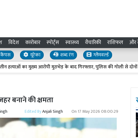
श
विदेश
कारोबार
स्पोर्ट्स
स्वास्थ्य
वैचारिकी
राशिफल
और द
कैंपस
यूरेका
शब्द रंग
ग्लैमवर्ल्ड
ं का मुख्य आरोपी मुठभेड़ के बाद गिरफ्तार, पुलिस की गोली से दोनों पैरों म
ै ज़हर बनाने की क्षमता
Singh
Edited By
Anjali Singh
On
17 May 2026 08:00:29