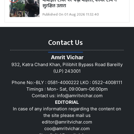
मोबाइल टावर पर चढ़ी महिला, फायर टीम ने
सुरक्षित उतारा
Published On 01 Aug 2026 11:32:40
Contact Us
Amrit Vichar
932, Katra Chand Khan, Pilibhit Bypass Road Bareilly
(U.P) 243001
Phone No:-BLY : 0581-4000222 LKO : 0522-4008111
Timings : Mon- Sat, 09:00am-06:00pm
Contact us:
info@amritvichar.com
EDITORIAL
In case of any information regarding the content on
the site please mail us
editor@amritvichar.com
coo@amritvichar.com