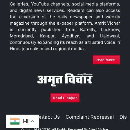
Galleries, YouTube channels, social media platforms,
and digital news services. Readers can also access
the e-version of the daily newspaper and weekly
magazine through the e-paper platform. Amrit Vichar
is currently published from Bareilly, Lucknow,
Moradabad, Kanpur, Ayodhya, and Haldwani,
continuously expanding its reach as a trusted voice in
Hindi journalism and regional media.
Read More...
Read E-paper
About Us
Contact Us
Complaint Redressal
Disc
HI
Copyright © 2026. All Rights Reserved By
Amrit Vichar.