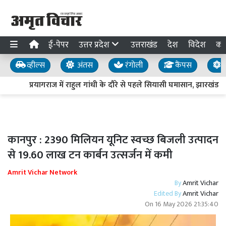
ई-पेपर
उत्तर प्रदेश
उत्तराखंड
देश
विदेश
का
व्हील्स
अंतस
रंगोली
कैंपस
य
प्रयागराज में राहुल गांधी के दौरे से पहले सियासी घमासान, झारखंड
कानपुर : 2390 मिलियन यूनिट स्वच्छ बिजली उत्पादन
से 19.60 लाख टन कार्बन उत्सर्जन में कमी
Amrit Vichar Network
By
Amrit Vichar
Edited By
Amrit Vichar
On
16 May 2026 21:35:40