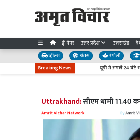
ई-पेपर
उत्तर प्रदेश
उत्तराखंड
दे
व्हील्स
अंतस
रंगोली
Breaking News
यूपी में अगले 24 घंटे भारी ब
Uttrakhand:
सीएम धामी 11.40 करो
Amrit Vichar Network
By
Amrit V