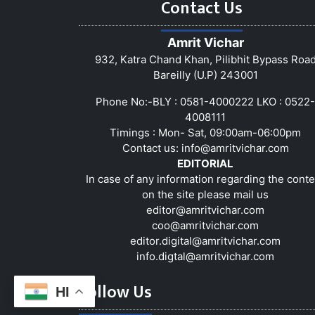
Contact Us
Amrit Vichar
932, Katra Chand Khan, Pilibhit Bypass Roa
Bareilly (U.P) 243001
Phone No:-BLY : 0581-4000222 LKO : 0522-
4008111
Timings : Mon- Sat, 09:00am-06:00pm
Contact us:
info@amritvichar.com
EDITORIAL
In case of any information regarding the conte
on the site please mail us
editor@amritvichar.com
coo@amritvichar.com
editor.digital@amritvichar.com
info.digtal@amritvichar.com
Follow Us
HI