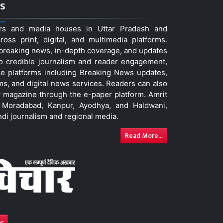
s
ers and media houses in Uttar Pradesh and
ss print, digital, and multimedia platforms.
t breaking news, in-depth coverage, and updates
to credible journalism and reader engagement,
le platforms including Breaking News updates,
ms, and digital news services. Readers can also
 magazine through the e-paper platform. Amrit
w, Moradabad, Kanpur, Ayodhya, and Haldwani,
ndi journalism and regional media.
Read More...
er