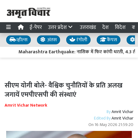
ई-पेपर
उत्तर प्रदेश
उत्तराखंड
देश
विदेश
का
व्हील्स
अंतस
रंगोली
कैंपस
य
Maharashtra Earthquake: नासिक में फिर कांपी धरती, 4.3 तीव्रता क
सीएम योगी बोले- वैश्विक चुनौतियों के प्रति अलख
जगायें एमपीएसपी की संस्थाएं
Amrit Vichar Network
By
Amrit Vichar
Edited By
Amrit Vichar
On
16 May 2026 21:59:20