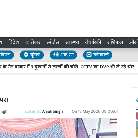
श
विदेश
कारोबार
स्पोर्ट्स
स्वास्थ्य
वैचारिकी
राशिफल
और द
कैंपस
यूरेका
शब्द रंग
ग्लैमवर्ल्ड
ार में 3 दुकानों से लाखों की चोरी, CCTV का DVR भी ले उड़े चोर
Ut
ंपरा
Singh
Edited By
Anjali Singh
On
12 May 2026 08:00:01