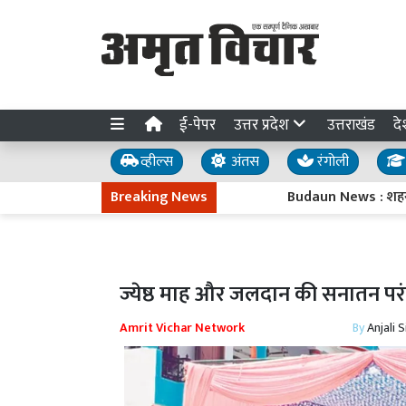
ई-पेपर
उत्तर प्रदेश
उत्तराखंड
दे
व्हील्स
अंतस
रंगोली
Breaking News
Budaun News : शहर के मेन बाज
ज्येष्ठ माह और जलदान की सनातन पर
Amrit Vichar Network
By
Anjali 