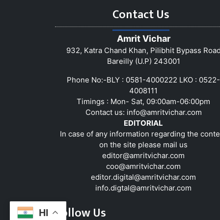
Contact Us
Amrit Vichar
932, Katra Chand Khan, Pilibhit Bypass Roa
Bareilly (U.P) 243001
Phone No:-BLY : 0581-4000222 LKO : 0522-
4008111
Timings : Mon- Sat, 09:00am-06:00pm
Contact us:
info@amritvichar.com
EDITORIAL
In case of any information regarding the conte
on the site please mail us
editor@amritvichar.com
coo@amritvichar.com
editor.digital@amritvichar.com
info.digtal@amritvichar.com
Follow Us
HI