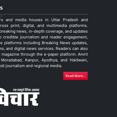
s
ers and media houses in Uttar Pradesh and
ss print, digital, and multimedia platforms.
t breaking news, in-depth coverage, and updates
to credible journalism and reader engagement,
le platforms including Breaking News updates,
ms, and digital news services. Readers can also
 magazine through the e-paper platform. Amrit
w, Moradabad, Kanpur, Ayodhya, and Haldwani,
ndi journalism and regional media.
Read More...