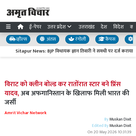
ई-पेपर
उत्तर प्रदेश
उत्तराखंड
देश
विदेश
का
व्हील्स
अंतस
रंगोली
कैंपस
य
Sitapur News: BJP विधायक ज्ञान तिवारी ने समधी पर दर्ज कराया 
विराट को क्लीन बोल्ड कर रातोंरात स्टार बने प्रिंस
यादव,
अब अफगानिस्तान के खिलाफ मिली भारत की
जर्सी
Amrit Vichar Network
By
Muskan Dixit
Edited By
Muskan Dixit
On
20 May 2026 10:31:39