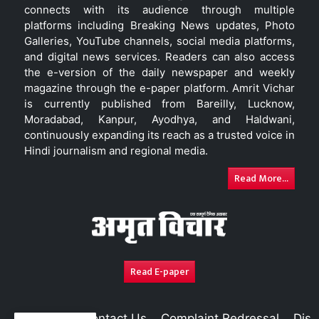
connects with its audience through multiple
platforms including Breaking News updates, Photo
Galleries, YouTube channels, social media platforms,
and digital news services. Readers can also access
the e-version of the daily newspaper and weekly
magazine through the e-paper platform. Amrit Vichar
is currently published from Bareilly, Lucknow,
Moradabad, Kanpur, Ayodhya, and Haldwani,
continuously expanding its reach as a trusted voice in
Hindi journalism and regional media.
Read More...
Read E-paper
About Us
Contact Us
Complaint Redressal
Disc