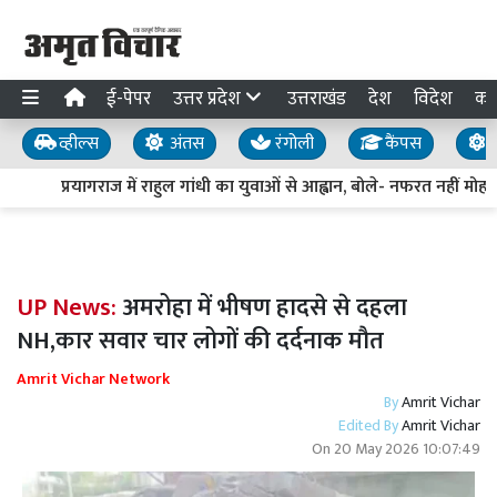
ई-पेपर
उत्तर प्रदेश
उत्तराखंड
देश
विदेश
का
व्हील्स
अंतस
रंगोली
कैंपस
य
प्रयागराज में राहुल गांधी का युवाओं से आह्वान, बोले- नफरत नहीं मोहब्
UP News:
अमरोहा में भीषण हादसे से दहला
NH,कार सवार चार लोगों की दर्दनाक मौत
Amrit Vichar Network
By
Amrit Vichar
Edited By
Amrit Vichar
On
20 May 2026 10:07:49