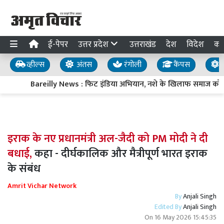
ई-पेपर
उत्तर प्रदेश
उत्तराखंड
देश
विदेश
का
व्हील्स
अंतस
रंगोली
कैंपस
य
Bareilly News : फिट इंडिया अभियान, नशे के खिलाफ समाज को जा
इराक के नए प्रधानमंत्री अल-जैदी को PM मोदी ने दी
बधाई,
कहा - दीर्घकालिक और मैत्रीपूर्ण भारत इराक
के संबंध
Amrit Vichar Network
By
Anjali Singh
Edited By
Anjali Singh
On
16 May 2026 15:45:35