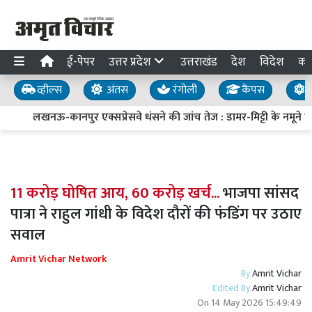
ई-पेपर
उत्तर प्रदेश
उत्तराखंड
देश
विदेश
का
व्हील्स
अंतस
रंगोली
कैंपस
य
लखनऊ-कानपुर एक्सप्रेसवे धंसने की जांच तेज : डामर-मिट्टी के नमूने लिए
11 करोड़ घोषित आय, 60 करोड़ खर्च...
भाजपा सांसद
पात्रा ने राहुल गांधी के विदेश दौरों की फंडिंग पर उठाए
सवाल
Amrit Vichar Network
By
Amrit Vichar
Edited By
Amrit Vichar
On
14 May 2026 15:49:49