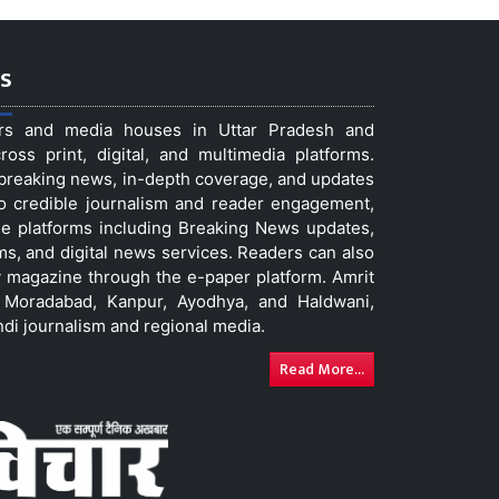
s
ers and media houses in Uttar Pradesh and
ss print, digital, and multimedia platforms.
t breaking news, in-depth coverage, and updates
to credible journalism and reader engagement,
le platforms including Breaking News updates,
ms, and digital news services. Readers can also
 magazine through the e-paper platform. Amrit
w, Moradabad, Kanpur, Ayodhya, and Haldwani,
ndi journalism and regional media.
Read More...