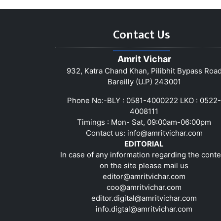
Contact Us
Amrit Vichar
932, Katra Chand Khan, Pilibhit Bypass Roa
Bareilly (U.P) 243001
Phone No:-BLY : 0581-4000222 LKO : 0522-
4008111
Timings : Mon- Sat, 09:00am-06:00pm
Contact us:
info@amritvichar.com
EDITORIAL
In case of any information regarding the conte
on the site please mail us
editor@amritvichar.com
coo@amritvichar.com
editor.digital@amritvichar.com
info.digtal@amritvichar.com