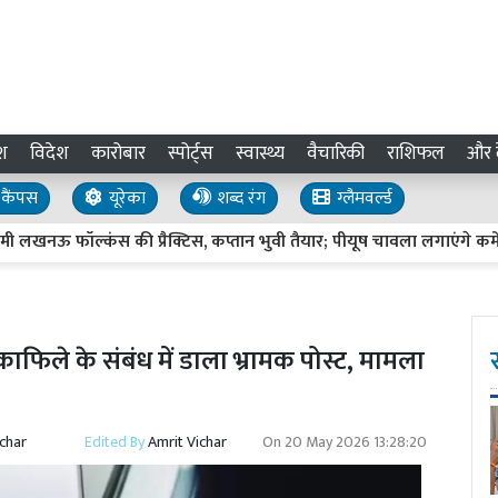
श
विदेश
कारोबार
स्पोर्ट्स
स्वास्थ्य
वैचारिकी
राशिफल
और द
कैंपस
यूरेका
शब्द रंग
ग्लैमवर्ल्ड
ॉल्कंस की प्रैक्टिस, कप्तान भुवी तैयार; पीयूष चावला लगाएंगे कमेंट्री में
काफिले के संबंध में डाला भ्रामक पोस्ट, मामला
ichar
Edited By
Amrit Vichar
On
20 May 2026 13:28:20