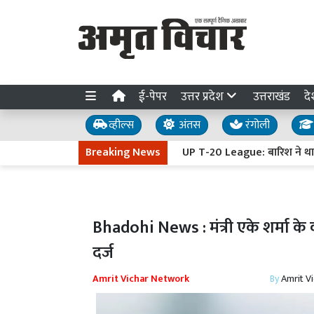
ई-पेपर
उत्तर प्रदेश
उत्तराखंड
दे
व्हील्स
अंतस
रंगोली
Breaking News
UP T-20 League: बारिश ने थामी लखनऊ फ
Bhadohi News : मंत्री एके शर्मा के 
दर्ज
Amrit Vichar Network
By
Amrit V