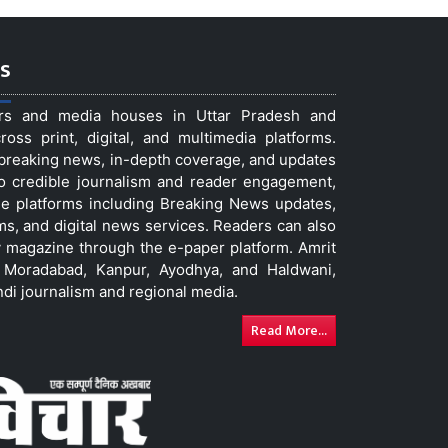
s
ers and media houses in Uttar Pradesh and
ss print, digital, and multimedia platforms.
t breaking news, in-depth coverage, and updates
to credible journalism and reader engagement,
le platforms including Breaking News updates,
ms, and digital news services. Readers can also
 magazine through the e-paper platform. Amrit
w, Moradabad, Kanpur, Ayodhya, and Haldwani,
ndi journalism and regional media.
Read More...