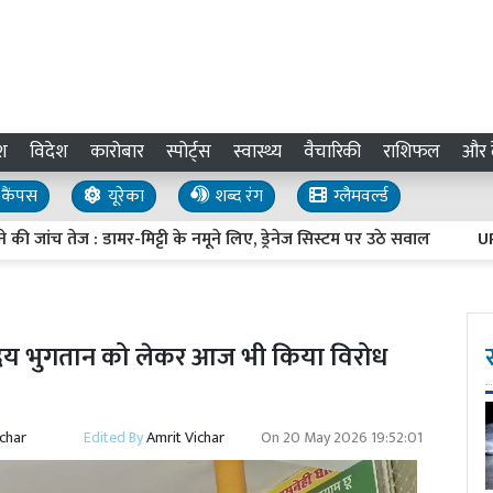
श
विदेश
कारोबार
स्पोर्ट्स
स्वास्थ्य
वैचारिकी
राशिफल
और द
कैंपस
यूरेका
शब्द रंग
ग्लैमवर्ल्ड
 तेज : डामर-मिट्टी के नमूने लिए, ड्रेनेज सिस्टम पर उठे सवाल
UP Inves
मानदेय भुगतान को लेकर आज भी किया विरोध
ichar
Edited By
Amrit Vichar
On
20 May 2026 19:52:01