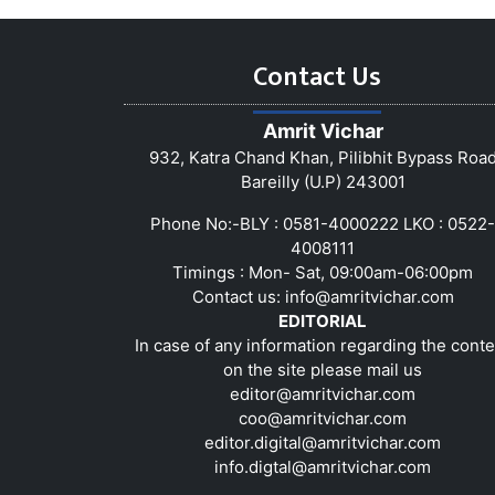
Contact Us
Amrit Vichar
932, Katra Chand Khan, Pilibhit Bypass Roa
Bareilly (U.P) 243001
Phone No:-BLY : 0581-4000222 LKO : 0522-
4008111
Timings : Mon- Sat, 09:00am-06:00pm
Contact us:
info@amritvichar.com
EDITORIAL
In case of any information regarding the conte
on the site please mail us
editor@amritvichar.com
coo@amritvichar.com
editor.digital@amritvichar.com
info.digtal@amritvichar.com