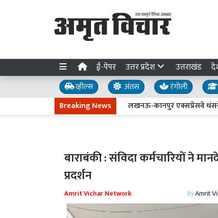
ई-पेपर
उत्तर प्रदेश
उत्तराखंड
दे
व्हील्स
अंतस
रंगोली
Breaking News
लखनऊ-कानपुर एक्सप्रेसवे धंसने की जांच
बाराबंकी : संविदा कर्मचारियों ने 
प्रदर्शन
Amrit Vichar Network
By
Amrit V