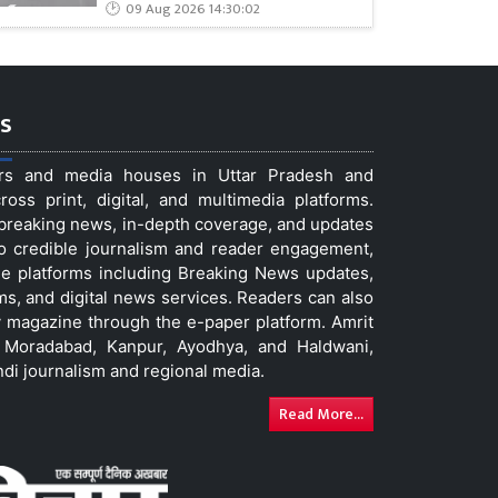
09 Aug 2026 14:30:02
s
ers and media houses in Uttar Pradesh and
ss print, digital, and multimedia platforms.
t breaking news, in-depth coverage, and updates
to credible journalism and reader engagement,
le platforms including Breaking News updates,
ms, and digital news services. Readers can also
 magazine through the e-paper platform. Amrit
w, Moradabad, Kanpur, Ayodhya, and Haldwani,
ndi journalism and regional media.
Read More...