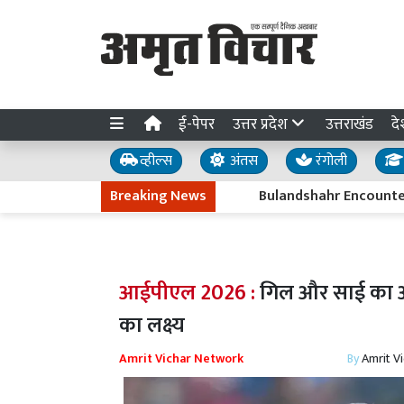
ई-पेपर
उत्तर प्रदेश
उत्तराखंड
दे
व्हील्स
अंतस
रंगोली
Breaking News
Bulandshahr Encounter : नाबालिग 
आईपीएल 2026 :
गिल और साई का अर्
का लक्ष्य
Amrit Vichar Network
By
Amrit V