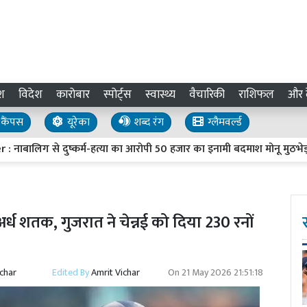
श
विदेश
कारोबार
स्पोर्ट्स
स्वास्थ्य
वैचारिकी
राशिफल
और द
कैंपस
यूरेका
शब्द रंग
ग्लैमवर्ल्ड
से दुष्कर्म-हत्या का आरोपी 50 हजार का इनामी बदमाश मोनू मुठभेड़ में ढेर
ध शतक, गुजरात ने चेन्नई को दिया 230 रनों
ichar
Edited By
Amrit Vichar
On
21 May 2026 21:51:18