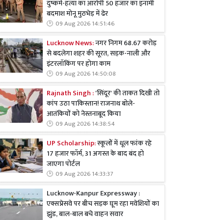
दुष्कर्म-हत्या का आरोपी 50 हजार का इनामी
बदमाश मोनू मुठभेड़ में ढेर
09 Aug 2026 14:51:46
Lucknow News:
नगर निगम 68.67 करोड़
से बदलेगा शहर की सूरत, सड़क-नाली और
इंटरलॉकिंग पर होगा काम
09 Aug 2026 14:50:08
Rajnath Singh :
'सिंदूर' की ताकत दिखी तो
कांप उठा पाकिस्तान! राजनाथ बोले-
आतंकियों को नेस्तनाबूद किया
09 Aug 2026 14:38:54
UP Scholarship:
स्कूलों में धूल फांक रहे
17 हजार फॉर्म, 31 अगस्त के बाद बंद हो
जाएगा पोर्टल
09 Aug 2026 14:33:37
Lucknow-Kanpur Expressway :
एक्सप्रेसवे पर बीच सड़क घूम रहा मवेशियों का
झुंड, बाल-बाल बचे वाहन सवार