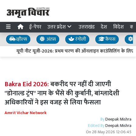
ई-पेपर
उत्तर प्रदेश
उत्तराखंड
देश
विदेश
का
व्हील्स
अंतस
रंगोली
कैंपस
य
यूपी नीट यूजी-2026: प्रथम चरण की ऑनलाइन काउंसिलिंग के लिए प
Bakra Eid 2026:
बकरीद पर नहीं दी जाएगी
''डोनाल्ड ट्रंप'' नाम के भैंसे की कुर्बानी, बांग्लादेशी
अधिकारियों ने इस वजह से लिया फैसला
Amrit Vichar Network
By
Deepak Mishra
Edited By
Deepak Mishra
On
28 May 2026 12:06:45