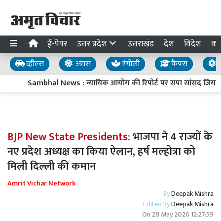
ई-पेपर
उत्तर प्रदेश
उत्तराखंड
देश
विदेश
का
व्हील्स
अंतस
रंगोली
कैंपस
य
Sambhal News : न्यायिक आयोग की रिपोर्ट पर सपा सांसद जियाउर्रहम
BJP New State Presidents:
भाजपा ने 4 राज्यों के
नए प्रदेश अध्यक्ष का किया ऐलान, हर्ष मल्होत्रा को
मिली दिल्ली की कमान
Amrit Vichar Network
By
Deepak Mishra
Edited By
Deepak Mishra
On
28 May 2026 12:27:59