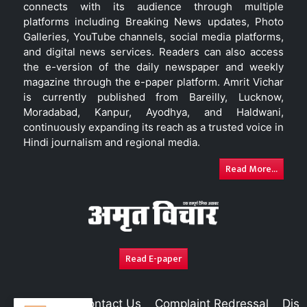
connects with its audience through multiple
platforms including Breaking News updates, Photo
Galleries, YouTube channels, social media platforms,
and digital news services. Readers can also access
the e-version of the daily newspaper and weekly
magazine through the e-paper platform. Amrit Vichar
is currently published from Bareilly, Lucknow,
Moradabad, Kanpur, Ayodhya, and Haldwani,
continuously expanding its reach as a trusted voice in
Hindi journalism and regional media.
Read More...
Read E-paper
About Us
Contact Us
Complaint Redressal
Disc