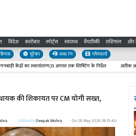
श
विदेश
कारोबार
स्पोर्ट्स
स्वास्थ्य
वैचारिकी
राशिफल
और द
कैंपस
यूरेका
शब्द रंग
ग्लैमवर्ल्ड
 केंद्रों का स्थानांतरण,15 अगस्त तक शिफ्टिंग के निर्देश
अतीक अहमद के कुन
विधायक की शिकायत पर CM योगी सख्त,
shra
Edited By
Deepak Mishra
On
28 May 2026 18:15:40