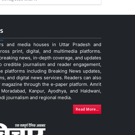
s
ers and media houses in Uttar Pradesh and
ss print, digital, and multimedia platforms.
t breaking news, in-depth coverage, and updates
to credible journalism and reader engagement,
le platforms including Breaking News updates,
ms, and digital news services. Readers can also
 magazine through the e-paper platform. Amrit
w, Moradabad, Kanpur, Ayodhya, and Haldwani,
ndi journalism and regional media.
Read More...