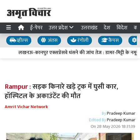
ई-पेपर
उत्तर प्रदेश
उत्तराखंड
देश
विदेश
का
व्हील्स
अंतस
रंगोली
कैंपस
य
लखनऊ-कानपुर एक्सप्रेसवे धंसने की जांच तेज : डामर-मिट्टी के नमूने ल
Rampur :
सड़क किनारे खड़े ट्रक में घुसी कार,
हॉस्पिटल के अकाउंटेंट की मौत
Amrit Vichar Network
By
Pradeep Kumar
Edited By
Pradeep Kumar
On
28 May 2026 18:31:39