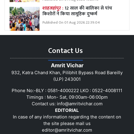
शाहजहांपुर :
12 साल की बालिका से पांच
किशोरों ने किया सामूहिक दुष्कर्म
Published On 01 Aug 2026 22:39:04
Contact Us
Amrit Vichar
932, Katra Chand Khan, Pilibhit Bypass Road Bareilly
(U.P) 243001
Phone No:-BLY : 0581-4000222 LKO : 0522-4008111
Timings : Mon- Sat, 09:00am-06:00pm
Contact us:
info@amritvichar.com
EDITORIAL
In case of any information regarding the content on
the site please mail us
editor@amritvichar.com