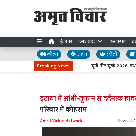
ई-पेपर
उत्तर प्रदेश
उत्तराखंड
दे
व्हील्स
अंतस
रंगोली
Breaking News
यूपी नीट यूजी-2026: प्रथम च
इटावा में आंधी-तूफान से दर्दनाक हाद
परिवार में कोहराम
Amrit Vichar Network
By
Anjali 