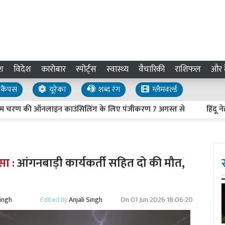
श
विदेश
कारोबार
स्पोर्ट्स
स्वास्थ्य
वैचारिकी
राशिफल
और द
कैंपस
यूरेका
शब्द रंग
ग्लैमवर्ल्ड
रण की ऑनलाइन काउंसिलिंग के लिए पंजीकरण 7 अगस्त से
हिंदू नेताओं 
सा :
आंगनबाड़ी कार्यकर्ती सहित दो की मौत,
Singh
Edited By
Anjali Singh
On
01 Jun 2026 18:06:20