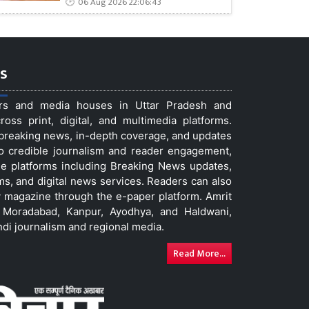
06 Aug 2026 22:06:43
s
ers and media houses in Uttar Pradesh and
ss print, digital, and multimedia platforms.
t breaking news, in-depth coverage, and updates
to credible journalism and reader engagement,
le platforms including Breaking News updates,
ms, and digital news services. Readers can also
 magazine through the e-paper platform. Amrit
w, Moradabad, Kanpur, Ayodhya, and Haldwani,
ndi journalism and regional media.
Read More...