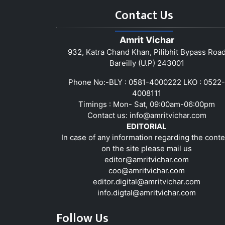
Contact Us
Amrit Vichar
932, Katra Chand Khan, Pilibhit Bypass Roa
Bareilly (U.P) 243001
Phone No:-BLY : 0581-4000222 LKO : 0522-
4008111
Timings : Mon- Sat, 09:00am-06:00pm
Contact us:
info@amritvichar.com
EDITORIAL
In case of any information regarding the conte
on the site please mail us
editor@amritvichar.com
coo@amritvichar.com
editor.digital@amritvichar.com
info.digtal@amritvichar.com
Follow Us