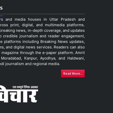
s
ers and media houses in Uttar Pradesh and
ss print, digital, and multimedia platforms.
t breaking news, in-depth coverage, and updates
to credible journalism and reader engagement,
le platforms including Breaking News updates,
ms, and digital news services. Readers can also
 magazine through the e-paper platform. Amrit
w, Moradabad, Kanpur, Ayodhya, and Haldwani,
ndi journalism and regional media.
Read More...