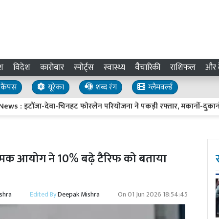
श
विदेश
कारोबार
स्पोर्ट्स
स्वास्थ्य
वैचारिकी
राशिफल
और द
कैंपस
यूरेका
शब्द रंग
ग्लैमवर्ल्ड
टौंजा-देवा-चिनहट फोरलेन परियोजना ने पकड़ी रफ्तार, मकानों-दुकानों पर शु
यामक आयोग ने 10% बढ़े टैरिफ को बताया
shra
Edited By
Deepak Mishra
On
01 Jun 2026 18:54:45