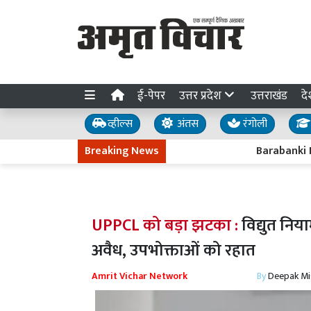
ई-पेपर
उत्तर प्रदेश
उत्तराखंड
दे
व्हील्स
अंतस
रंगोली
Breaking News
Barabanki News : इ
UPPCL को बड़ा झटका :
विद्युत नि
अवैध, उपभोक्ताओं को रहात
Amrit Vichar Network
By
Deepak Mi