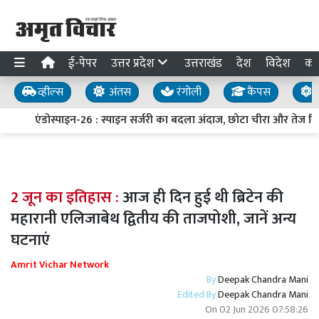
ई-पेपर
उत्तर प्रदेश
उत्तराखंड
देश
विदेश
का
व्हील्स
अंतस
रंगोली
कैंपस
य
एंडोस्पाइन-26 : स्पाइन सर्जरी का बदला अंदाज, छोटा चीरा और तेज रि
2 जून का इतिहास :
आज ही दिन हुई थी ब्रिटेन की
महारानी एलिजाबेथ द्वितीय की ताजपोशी, जानें अन्य
घटनाएं
Amrit Vichar Network
By
Deepak Chandra Mani
Edited By
Deepak Chandra Mani
On
02 Jun 2026 07:58:26