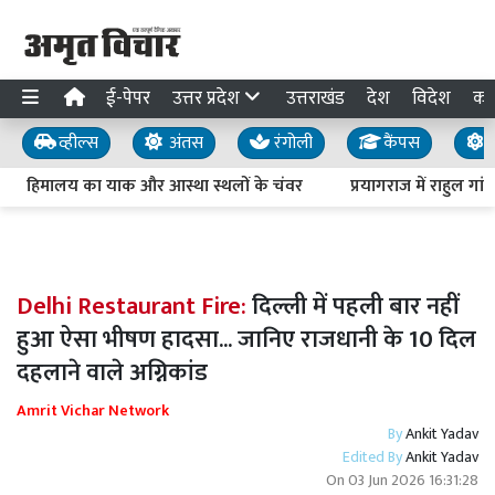
ई-पेपर
उत्तर प्रदेश
उत्तराखंड
देश
विदेश
का
व्हील्स
अंतस
रंगोली
कैंपस
य
िमालय का याक और आस्था स्थलों के चंवर
प्रयागराज में राहुल गांधी का
Delhi Restaurant Fire:
दिल्ली में पहली बार नहीं
हुआ ऐसा भीषण हादसा... जानिए राजधानी के 10 दिल
दहलाने वाले अग्निकांड
Amrit Vichar Network
By
Ankit Yadav
Edited By
Ankit Yadav
On
03 Jun 2026 16:31:28