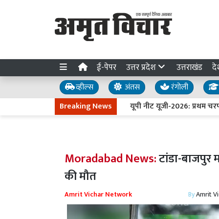
ई-पेपर
उत्तर प्रदेश
उत्तराखंड
दे
व्हील्स
अंतस
रंगोली
Breaking News
यूपी नीट यूजी-2026: प्रथम चरण की 
Moradabad News:
टांडा-बाजपुर 
की मौत
Amrit Vichar Network
By
Amrit V