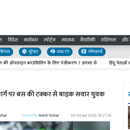
श
विदेश
कारोबार
स्पोर्ट्स
स्वास्थ्य
वैचारिकी
राशिफल
और द
कैंपस
यूरेका
शब्द रंग
ग्लैमवर्ल्ड
ऑनलाइन काउंसिलिंग के लिए पंजीकरण 7 अगस्त से
हिंदू नेताओं की हत्य
मार्ग पर बस की टक्कर से बाइक सवार युवक
ichar
Edited By
Amrit Vichar
On
03 Jun 2026 19:27:26