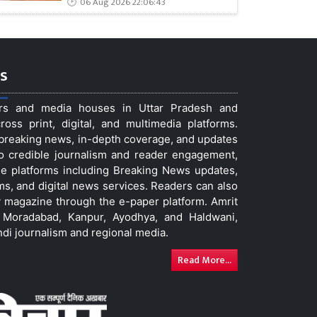
06 Aug 2026 22:06:43
s
ers and media houses in Uttar Pradesh and
ss print, digital, and multimedia platforms.
t breaking news, in-depth coverage, and updates
to credible journalism and reader engagement,
le platforms including Breaking News updates,
ms, and digital news services. Readers can also
 magazine through the e-paper platform. Amrit
w, Moradabad, Kanpur, Ayodhya, and Haldwani,
ndi journalism and regional media.
Read More...