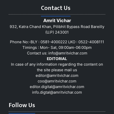
Contact Us
Amrit Vichar
932, Katra Chand Khan, Pilibhit Bypass Road Bareilly
(U.P) 243001
Phone No:-BLY : 0581-4000222 LKO : 0522-4008111
Timings : Mon- Sat, 09:00am-06:00pm
Contact us:
info@amritvichar.com
EDITORIAL
In case of any information regarding the content on
the site please mail us
editor@amritvichar.com
coo@amritvichar.com
editor.digital@amritvichar.com
info.digtal@amritvichar.com
Follow Us