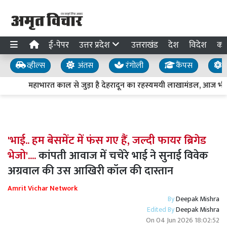
ई-पेपर
उत्तर प्रदेश
उत्तराखंड
देश
विदेश
का
व्हील्स
अंतस
रंगोली
कैंपस
य
महाभारत काल से जुड़ा है देहरादून का रहस्यमयी लाखामंडल, आज भी मौज
'भाई.. हम बेसमेंट में फंस गए हैं, जल्दी फायर ब्रिगेड
भेजो'....
कांपती आवाज में चचेरे भाई ने सुनाई विवेक
अग्रवाल की उस आखिरी कॉल की दास्तान
Amrit Vichar Network
By
Deepak Mishra
Edited By
Deepak Mishra
On
04 Jun 2026 18:02:52