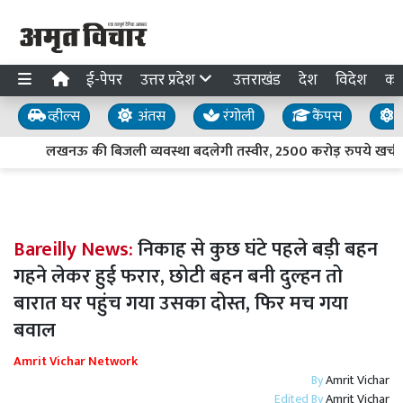
ई-पेपर
उत्तर प्रदेश
उत्तराखंड
देश
विदेश
का
व्हील्स
अंतस
रंगोली
कैंपस
य
लखनऊ की बिजली व्यवस्था बदलेगी तस्वीर, 2500 करोड़ रुपये खर्च करेग
Bareilly News:
निकाह से कुछ घंटे पहले बड़ी बहन
गहने लेकर हुई फरार, छोटी बहन बनी दुल्हन तो
बारात घर पहुंच गया उसका दोस्त, फिर मच गया
बवाल
Amrit Vichar Network
By
Amrit Vichar
Edited By
Amrit Vichar