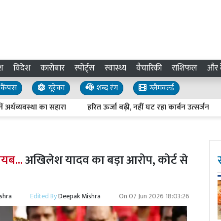
श
विदेश
कारोबार
स्पोर्ट्स
स्वास्थ्य
वैचारिकी
राशिफल
और द
कैंपस
यूरेका
शब्द रंग
ग्लैमवर्ल्ड
व्यवस्था का सहारा
हरित ऊर्जा बढ़ी, नहीं घट रहा कार्बन उत्सर्जन
जनत
ायब...
अखिलेश यादव का बड़ा आरोप, कोर्ट से
shra
Edited By
Deepak Mishra
On
07 Jun 2026 18:03:26