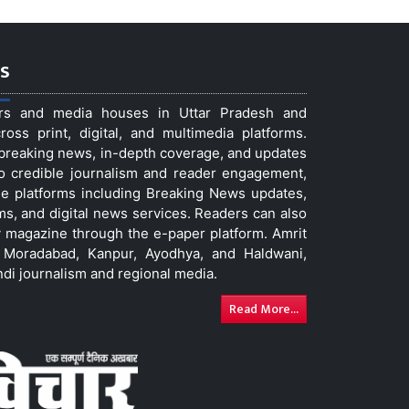
s
ers and media houses in Uttar Pradesh and
ss print, digital, and multimedia platforms.
t breaking news, in-depth coverage, and updates
to credible journalism and reader engagement,
le platforms including Breaking News updates,
ms, and digital news services. Readers can also
 magazine through the e-paper platform. Amrit
w, Moradabad, Kanpur, Ayodhya, and Haldwani,
ndi journalism and regional media.
Read More...