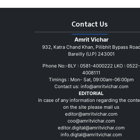
Contact Us
Amrit Vichar
932, Katra Chand Khan, Pilibhit Bypass Roa
Bareilly (U.P) 243001
Phone No:-BLY : 0581-4000222 LKO : 0522-
4008111
Timings : Mon- Sat, 09:00am-06:00pm
Contact us:
info@amritvichar.com
EDITORIAL
In case of any information regarding the conte
on the site please mail us
editor@amritvichar.com
coo@amritvichar.com
editor.digital@amritvichar.com
info.digtal@amritvichar.com