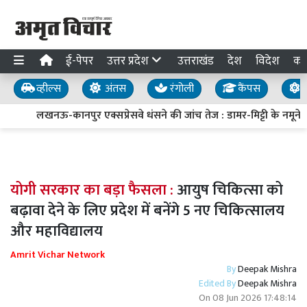
ई-पेपर
उत्तर प्रदेश
उत्तराखंड
देश
विदेश
का
व्हील्स
अंतस
रंगोली
कैंपस
य
लखनऊ-कानपुर एक्सप्रेसवे धंसने की जांच तेज : डामर-मिट्टी के नमूने लि
योगी सरकार का बड़ा फैसला :
आयुष चिकित्सा को
बढ़ावा देने के लिए प्रदेश में बनेंगे 5 नए चिकित्सालय
और महाविद्यालय
Amrit Vichar Network
By
Deepak Mishra
Edited By
Deepak Mishra
On
08 Jun 2026 17:48:14