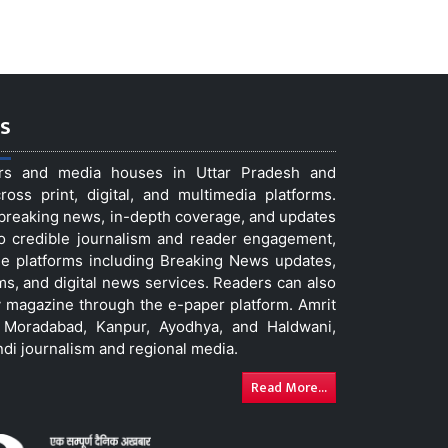
s
ers and media houses in Uttar Pradesh and
ss print, digital, and multimedia platforms.
t breaking news, in-depth coverage, and updates
to credible journalism and reader engagement,
le platforms including Breaking News updates,
ms, and digital news services. Readers can also
 magazine through the e-paper platform. Amrit
w, Moradabad, Kanpur, Ayodhya, and Haldwani,
ndi journalism and regional media.
Read More...