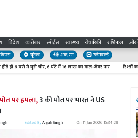
श
विदेश
कारोबार
स्पोर्ट्स
स्वास्थ्य
वैचारिकी
राशिफल
और द
कैंपस
यूरेका
शब्द रंग
ग्लैमवर्ल्ड
घरों में घुसे चोर, 6 घंटे में 16 लाख का माल-जेवर पार
रिश्तों का नया 
 पोत पर हमला,
3 की मौत पर भारत ने US
ि
Singh
Edited By
Anjali Singh
On
11 Jun 2026 15:34:28