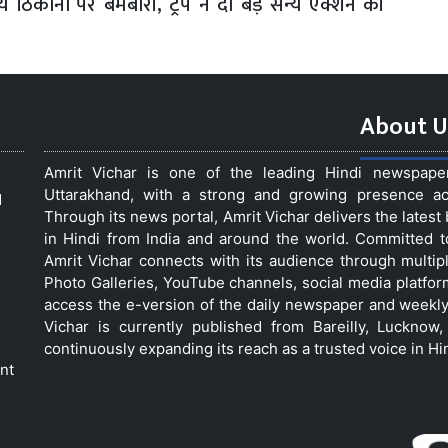
य ठिकानों पर बमबारी, ट्रंप ने दी बड़े सैन्य एक्शन की
About U
Amrit Vichar is one of the leading Hindi newspap
Uttarakhand, with a strong and growing presence acro
d
Through its news portal, Amrit Vichar delivers the lates
in Hindi from India and around the world. Committed 
Amrit Vichar connects with its audience through multip
Photo Galleries, YouTube channels, social media platfor
access the e-version of the daily newspaper and weekly
Vichar is currently published from Bareilly, Luckno
continuously expanding its reach as a trusted voice in Hi
nt