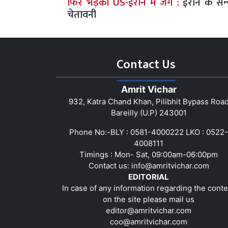
फिर भड़की US-ईरान में जंग :
ईरान के सैन्
चेतावनी
Contact Us
Amrit Vichar
932, Katra Chand Khan, Pilibhit Bypass Roa
Bareilly (U.P) 243001
Phone No:-BLY : 0581-4000222 LKO : 0522-
4008111
Timings : Mon- Sat, 09:00am-06:00pm
Contact us:
info@amritvichar.com
EDITORIAL
In case of any information regarding the conte
on the site please mail us
editor@amritvichar.com
coo@amritvichar.com