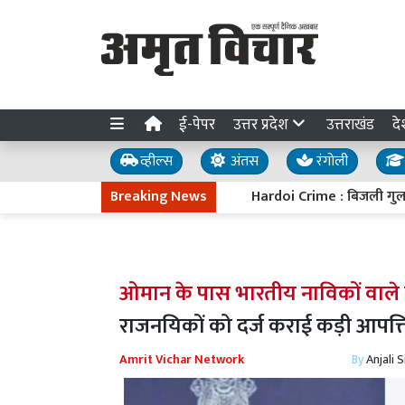
ई-पेपर
उत्तर प्रदेश
उत्तराखंड
दे
व्हील्स
अंतस
रंगोली
Breaking News
Hardoi Crime : बिजली गुल होते ही 6 
ओमान के पास भारतीय नाविकों वाले
राजनयिकों को दर्ज कराई कड़ी आपत्त
Amrit Vichar Network
By
Anjali 