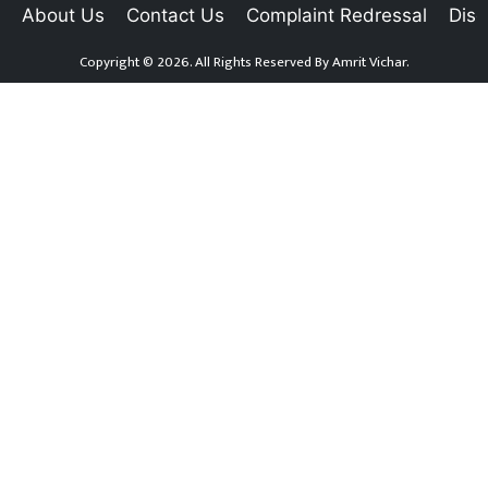
About Us
Contact Us
Complaint Redressal
Disc
Copyright © 2026. All Rights Reserved By
Amrit Vichar.